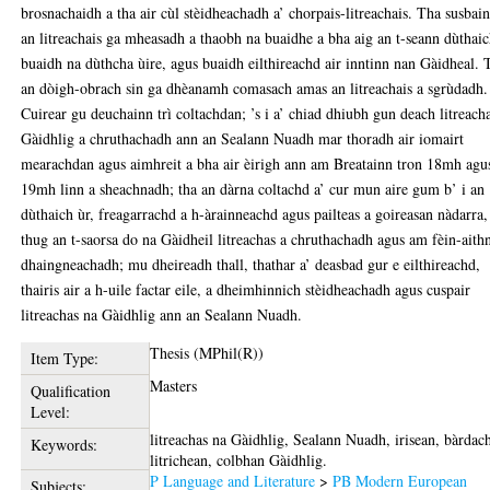
brosnachaidh a tha air cùl stèidheachadh a’ chorpais-litreachais. Tha susbain
an litreachais ga mheasadh a thaobh na buaidhe a bha aig an t-seann dùthaic
buaidh na dùthcha ùire, agus buaidh eilthireachd air inntinn nan Gàidheal. 
an dòigh-obrach sin ga dhèanamh comasach amas an litreachais a sgrùdadh.
Cuirear gu deuchainn trì coltachdan; ’s i a’ chiad dhiubh gun deach litreach
Gàidhlig a chruthachadh ann an Sealann Nuadh mar thoradh air iomairt
mearachdan agus aimhreit a bha air èirigh ann am Breatainn tron 18mh agu
19mh linn a sheachnadh; tha an dàrna coltachd a’ cur mun aire gum b’ i an
dùthaich ùr, freagarrachd a h-àrainneachd agus pailteas a goireasan nàdarra,
thug an t-saorsa do na Gàidheil litreachas a chruthachadh agus am fèin-aith
dhaingneachadh; mu dheireadh thall, thathar a’ deasbad gur e eilthireachd,
thairis air a h-uile factar eile, a dheimhinnich stèidheachadh agus cuspair
litreachas na Gàidhlig ann an Sealann Nuadh.
Thesis (MPhil(R))
Item Type:
Masters
Qualification
Level:
litreachas na Gàidhlig, Sealann Nuadh, irisean, bàrdac
Keywords:
litrichean, colbhan Gàidhlig.
P Language and Literature
>
PB Modern European
Subjects: