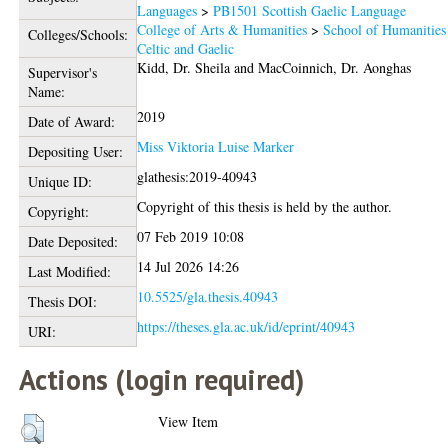
Languages
>
PB1501 Scottish Gaelic Language
College of Arts & Humanities
>
School of Humanities
Colleges/Schools:
Celtic and Gaelic
Kidd, Dr. Sheila
and
MacCoinnich, Dr. Aonghas
Supervisor's
Name:
2019
Date of Award:
Miss Viktoria Luise Marker
Depositing User:
glathesis:2019-40943
Unique ID:
Copyright of this thesis is held by the author.
Copyright:
07 Feb 2019 10:08
Date Deposited:
14 Jul 2026 14:26
Last Modified:
10.5525/gla.thesis.40943
Thesis DOI:
https://theses.gla.ac.uk/id/eprint/40943
URI:
Actions (login required)
View Item