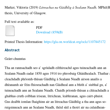
Marker, Viktoria
(2019)
Litreachas na Gàidhlig à Sealann Nuadh.
MPhil(R
thesis, University of Glasgow.
Full text available as:
PDF
Download (859kB)
Printed Thesis Information:
https://gla.on.worldcat.org/oclc/1107845172
Abstract
Geàrr-chunntas
Tha an rannsachadh seo a’ sgrùdadh eilthireachd agus tuineachadh ann an
Sealann Nuadh eadar 1850 agus 1914 tro phrosbaig Ghàidhealach. Thathar 
cleachdadh phrìomh-thùsan Gàidhlig à Sealann Nuadh airson anailis a
dhèanamh air fèin-fhiosrachadh nan Gàidheal ann a bhith a’ siubhal gu, a’
tuineachadh ann an Sealann Nuadh. Chaidh prìomh-thùsan a chleachdadh a
ghabhas cruth colbhan irisean, litrichean, leabhranan, agus cairt-phuist.
Gus dealbh iomlan fhaighinn air an litreachas Gàidhlig a tha ann agus so-
ruigsinneach ann an Sealann Nuadh, thèid sùil a thoirt air na culaidhean-