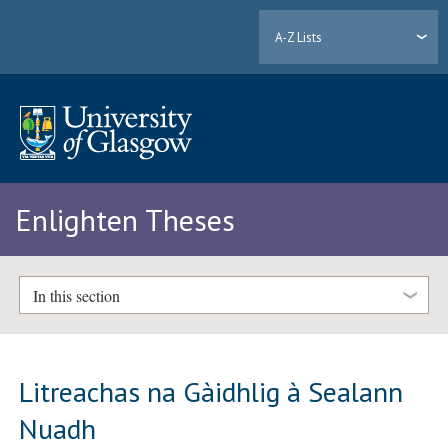
A-Z Lists
Enlighten Theses
In this section
Litreachas na Gàidhlig à Sealann
Nuadh